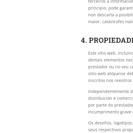
terceiros á informació
principio, pode garant
non descarta a posibi
maior, catástrofes nat
4. PROPIEDAD
Este sitio web, incluí
demais elementos nece
prestador ou no seu c
sitio web atópanse de
inscritos nos rexistro
Independentemente da f
distribución e comerci
por parte do prestado
incumprimento grave d
Os deseños, logotipos,
seus respectivos prop