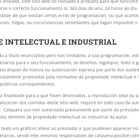
n enviada. Este sitio web foi revisado e probado para que funcion
irse o correcto funcionamento os 365 días do ano, 24 horas ao día.
lidade de que existan certos erros de programación, ou que aconte
urais, folgas, ou circunstancias semellantes que fagan imposible o
E INTELECTUAL E INDUSTRIAL
ndo a título enunciativo pero non limitativo, a súa programación, ed
sarios para o seu funcionamento, os deseños, logotipos, texto e g
aso dispón de licenza ou autorización expresa por parte dos autore
bidamente protexidos pola normativa de propiedade intelectual e i
s públicos correspondentes.
inalidade para a que fosen destinados, a reprodución total ou par
alización dos contidos deste sitio web, require en todo caso da aut
r. Calquera uso non autorizado previamente por parte do prestado
os dereitos de propiedade intelectual ou industrial do autor.
 texto e/o gráficos alleos ao prestador e que puidesen aparecer no
ietarios, sendo eles mesmos responsables de calquera posible con