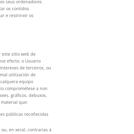
 nos seus ordenadores
tar os contidos
ar e restrinxir os
 este sitio web de
ese efecto, o Usuario
 intereses de terceiros, ou
mal utilización de
 calquera equipo
uario comprométese a non
axes, gráficos, debuxos,
 material que:
des públicas recoñecidas
ou, en xeral, contrarias á