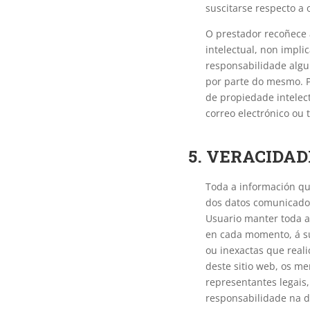
suscitarse respecto a
O prestador recoñece a
intelectual, non impli
responsabilidade alg
por parte do mesmo. P
de propiedade intelect
correo electrónico ou 
5. VERACIDA
Toda a información que
dos datos comunicados
Usuario manter toda a
en cada momento, á súa
ou inexactas que reali
deste sitio web, os m
representantes legais,
responsabilidade na d