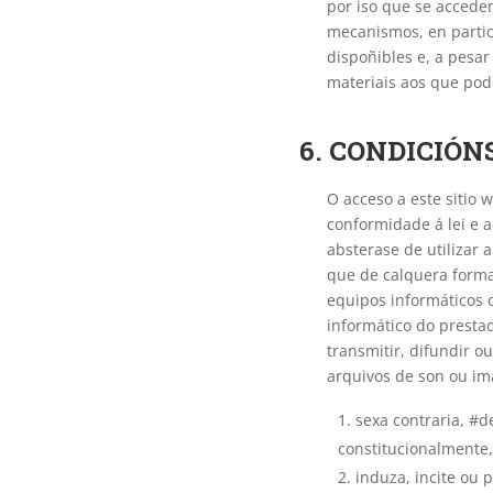
por iso que se accede
mecanismos, en particu
dispoñibles e, a pesar
materiais aos que po
6. CONDICIÓN
O acceso a este sitio 
conformidade á lei e a
absterase de utilizar a
que de calquera forma 
equipos informáticos 
informático do prestad
transmitir, difundir o
arquivos de son ou ima
sexa contraria, #d
constitucionalmente,
induza, incite ou 