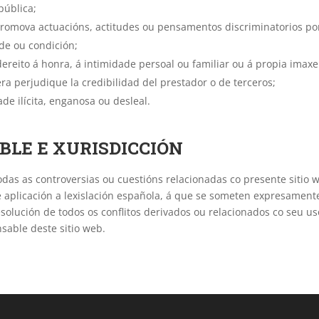
pública;
promova actuacións, actitudes ou pensamentos discriminatorios por
ade ou condición;
dereito á honra, á intimidade persoal ou familiar ou á propia imax
a perjudique la credibilidad del prestador o de terceros;
ade ilícita, enganosa ou desleal.
ABLE E XURISDICCIÓN
odas as controversias ou cuestións relacionadas co presente sitio 
e aplicación a lexislación española, á que se someten expresament
olución de todos os conflitos derivados ou relacionados co seu us
sable deste sitio web.