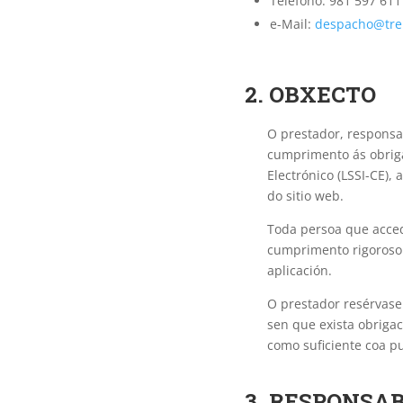
Teléfono: 981 597 611
e-Mail:
despacho@tre
2. OBXECTO
O prestador, responsa
cumprimento ás obriga
Electrónico (LSSI-CE),
do sitio web.
Toda persoa que acced
cumprimento rigoroso d
aplicación.
O prestador resérvase
sen que exista obriga
como suficiente coa pu
3. RESPONSA