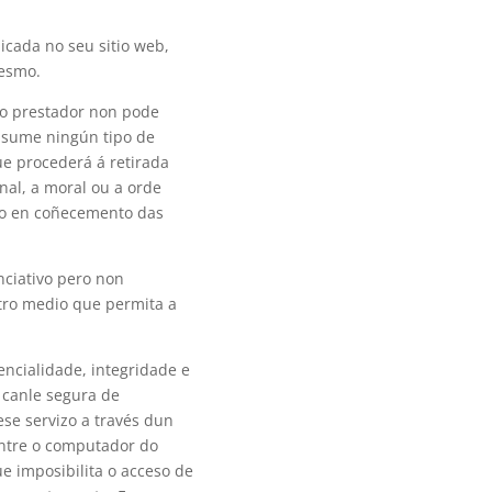
icada no seu sitio web,
mesmo.
e o prestador non pode
 asume ningún tipo de
ue procederá á retirada
nal, a moral ou a orde
ndo en coñecemento das
nciativo pero non
utro medio que permita a
ncialidade, integridade e
 canle segura de
ese servizo a través dun
entre o computador do
e imposibilita o acceso de