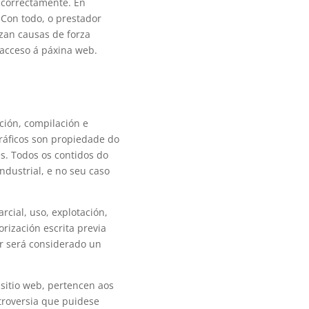
e correctamente. En
 Con todo, o prestador
zan causas de forza
 acceso á páxina web.
ición, compilación e
ráficos son propiedade do
s. Todos os contidos do
ndustrial, e no seu caso
cial, uso, explotación,
orización escrita previa
r será considerado un
 sitio web, pertencen aos
troversia que puidese