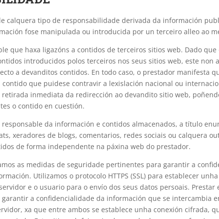
e calquera tipo de responsabilidade derivada da información publ
mación fose manipulada ou introducida por un terceiro alleo ao 
ble que haxa ligazóns a contidos de terceiros sitios web. Dado qu
ntidos introducidos polos terceiros nos seus sitios web, este non
ecto a devanditos contidos. En todo caso, o prestador manifesta q
contido que puidese contravir a lexislación nacional ou internacio
 retirada inmediata da redirección ao devandito sitio web, poñe
es o contido en cuestión.
i responsable da información e contidos almacenados, a título enu
chats, xeradores de blogs, comentarios, redes sociais ou calquera o
ntidos de forma independente na páxina web do prestador.
amos as medidas de seguridade pertinentes para garantir a confide
formación. Utilizamos o protocolo HTTPS (SSL) para establecer unha
ervidor e o usuario para o envío dos seus datos persoais. Prestar 
 garantir a confidencialidade da información que se intercambia 
rvidor, xa que entre ambos se establece unha conexión cifrada, qu