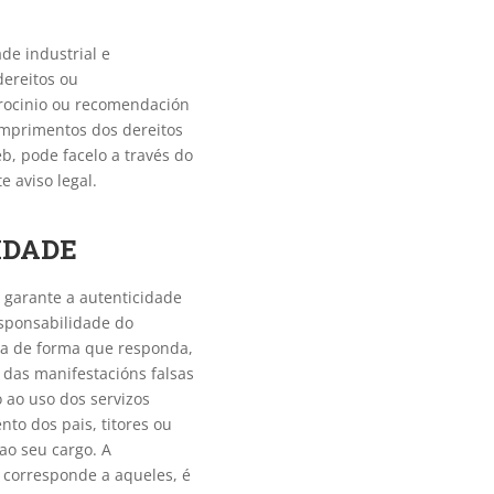
de industrial e
dereitos ou
rocinio ou recomendación
umprimentos dos dereitos
eb, pode facelo a través do
e aviso legal.
IDADE
o garante a autenticidade
esponsabilidade do
da de forma que responda,
 das manifestacións falsas
 ao uso dos servizos
to dos pais, titores ou
ao seu cargo. A
 corresponde a aqueles, é