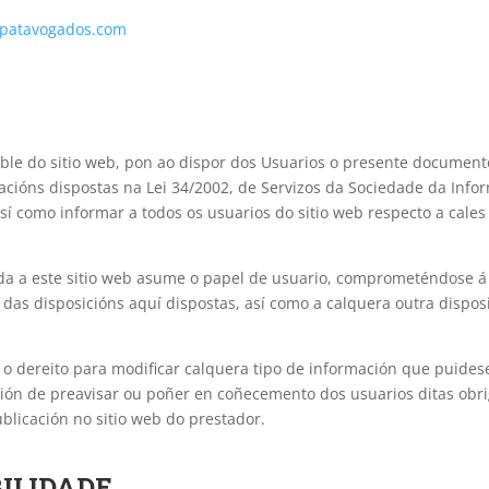
patavogados.com
ble do sitio web, pon ao dispor dos Usuarios o presente documen
cións dispostas na Lei 34/2002, de Servizos da Sociedade da Info
 así como informar a todos os usuarios do sitio web respecto a cale
a a este sitio web asume o papel de usuario, comprometéndose á
as disposicións aquí dispostas, así como a calquera outra disposi
 o dereito para modificar calquera tipo de información que puidese
ción de preavisar ou poñer en coñecemento dos usuarios ditas obr
blicación no sitio web do prestador.
BILIDADE