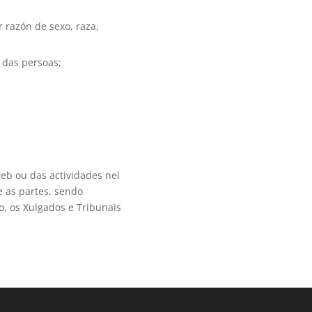
 razón de sexo, raza,
e das persoas;
web ou das actividades nel
e as partes, sendo
o, os Xulgados e Tribunais