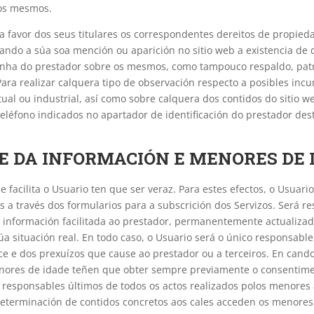
 os mesmos.
 favor dos seus titulares os correspondentes dereitos de propieda
cando a súa soa mención ou aparición no sitio web a existencia de 
unha do prestador sobre os mesmos, como tampouco respaldo, pat
ara realizar calquera tipo de observación respecto a posibles inc
ual ou industrial, así como sobre calquera dos contidos do sitio w
teléfono indicados no apartador de identificación do prestador dest
DE DA INFORMACIÓN E MENORES DE 
 facilita o Usuario ten que ser veraz. Para estes efectos, o Usuari
 a través dos formularios para a subscrición dos Servizos. Será r
 información facilitada ao prestador, permanentemente actualiza
 situación real. En todo caso, o Usuario será o único responsable
ce e dos prexuízos que cause ao prestador ou a terceiros. En cando
enores de idade teñen que obter sempre previamente o consentimen
 responsables últimos de todos os actos realizados polos menores 
eterminación de contidos concretos aos cales acceden os menores