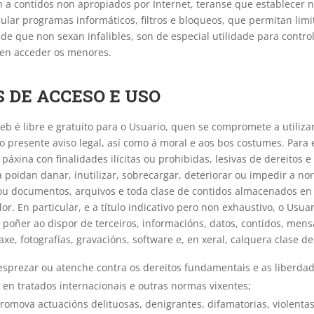
n a contidos non apropiados por Internet, teranse que establecer
lar programas informáticos, filtros e bloqueos, que permitan limi
 de que non sexan infalibles, son de especial utilidade para control
den acceder os menores.
S DE ACCESO E USO
web é libre e gratuíto para o Usuario, quen se compromete a utilizar
o presente aviso legal, así como á moral e aos bos costumes. Para 
 páxina con finalidades ilícitas ou prohibidas, lesivas de dereitos e
poidan danar, inutilizar, sobrecargar, deteriorar ou impedir a nor
ou documentos, arquivos e toda clase de contidos almacenados en
or. En particular, e a título indicativo pero non exhaustivo, o Us
u poñer ao dispor de terceiros, informacións, datos, contidos, mens
xe, fotografías, gravacións, software e, en xeral, calquera clase de
esprezar ou atenche contra os dereitos fundamentais e as liberda
 en tratados internacionais e outras normas vixentes;
promova actuacións delituosas, denigrantes, difamatorias, violentas 