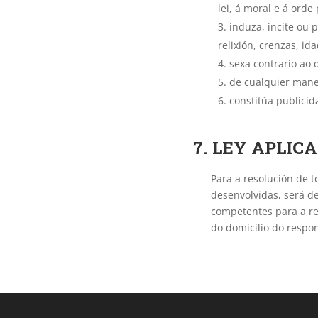
lei, á moral e á orde 
induza, incite ou 
relixión, crenzas, id
sexa contrario ao 
de cualquier maner
constitúa publicid
7. LEY APLIC
Para a resolución de t
desenvolvidas, será d
competentes para a res
do domicilio do respon