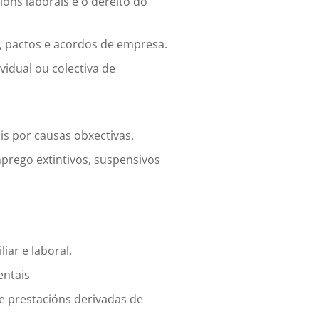
ións laborais e o dereito do
s, pactos e acordos de empresa.
vidual ou colectiva de
is por causas obxectivas.
prego extintivos, suspensivos
liar e laboral.
entais
e prestacións derivadas de