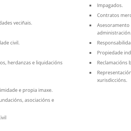
Impagados.
Contratos merca
ades veciñais.
Asesoramento i
administración
de civil.
Responsabilida
Propiedade indu
os, herdanzas e liquidacións
Reclamacións b
Representación
xurisdiccións.
timidade e propia imaxe.
undacións, asociacións e
vil